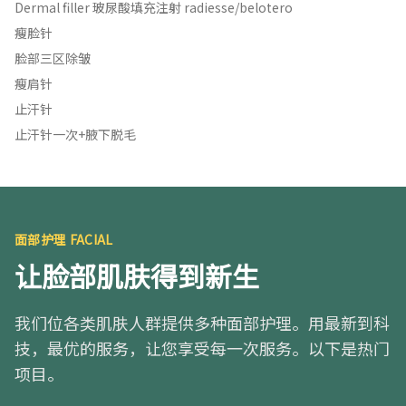
Dermal filler 玻尿酸填充注射 radiesse/belotero
瘦脸针
脸部三区除皱
瘦肩针
止汗针
止汗针一次+腋下脱毛
面部护理 FACIAL
让脸部肌肤得到新生
我们位各类肌肤人群提供多种面部护理。用最新到科
技，最优的服务，让您享受每一次服务。以下是热门
项目。